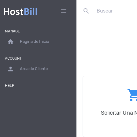
search
menu
MANAGE
home
Página de Inicio
ACCOUNT
person
Area de Cliente
HELP
shopping
Solicitar Una