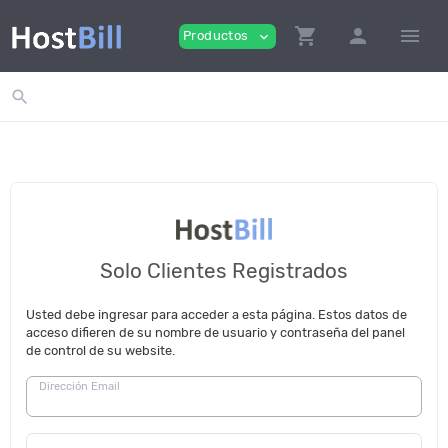
shopping_cart
person
menu
Productos
expand_more
search
Solo Clientes Registrados
Usted debe ingresar para acceder a esta página. Estos datos de
acceso difieren de su nombre de usuario y contraseña del panel
de control de su website.
Dirección Email